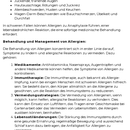
Juckende, tränende Augen
Hautausschläge, Rötungen und Juckreiz
Atembeschwerden, Husten und Keuchen
Magen-Darm-Beschwerden wie Bauchschmerzen, Übelkeit und
Durchfall
In schweren Fällen können Allergien zu Anaphylaxie führen, einer
lebensbedrohlichen Reaktion, die eine sofortige medizinische Behandlung
erfordert.
Behandlung und Management von Allergien:
Die Behandlung von Allergien konzentriert sich in erster Linie darauf,
Symptome zu lindern und allergische Reaktionen zu vermeiden. Dazu
gehören:
Medikamente:
Antihistaminika, Nasensprays, Augentropfen und
andere Medikamente können helfen, die Symptome von Allergien zu
kontrollieren.
Immuntherapie:
Die Immuntherapie, auch bekannt als Allergie-
Impfung, kann bei einigen Menschen mit schweren Allergien hilfreich
sein. Sie besteht darin, den Körper allmählich an die Allergene zu
gewöhnen, um die Reaktion des Immunsystems zu reduzieren.
Vermeidungsstrategien:
Die Vermeidung von Allergenen, wenn
möglich, kann helfen, allergische Reaktionen zu verhindern. Dies
kann den Einsatz von Luftfiltern, das Tragen einer Gesichtsmaske bei
Gartenarbeit oder das Vermeiden von Lebensmitteln, die Allergien
auslösen können, beinhalten.
Lebensstiländerungen:
Die Stärkung des Immunsystems durch
eine gesunde Ernährung, regelmäßige Bewegung und ausreichend
Schlaf kann dazu beitragen, die Anfälligkeit für Allergien zu