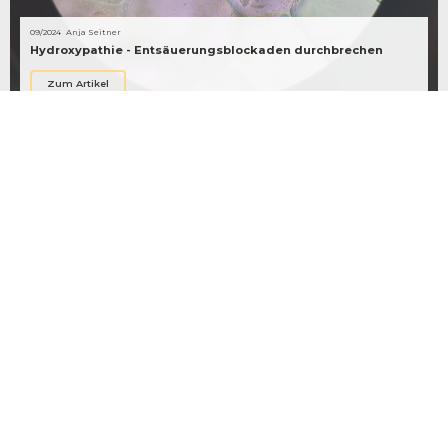
09/2024
Anja Seitner
Hydroxypathie - Entsäuerungsblockaden durchbrechen
Zum Artikel
08/2024
Antonia Strobel
Die 9 wichtigsten Nahrungsergänzungsmittel
Zum Artikel