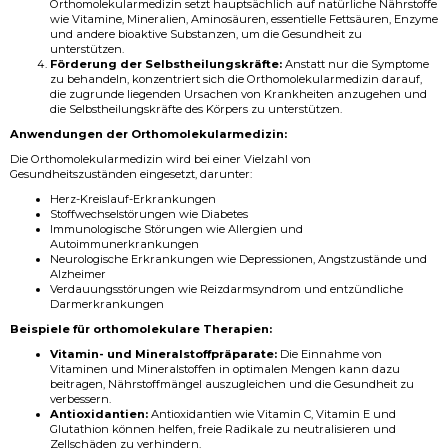
Orthomolekularmedizin setzt hauptsächlich auf natürliche Nährstoffe
wie Vitamine, Mineralien, Aminosäuren, essentielle Fettsäuren, Enzyme
und andere bioaktive Substanzen, um die Gesundheit zu
unterstützen.
Förderung der Selbstheilungskräfte:
Anstatt nur die Symptome
zu behandeln, konzentriert sich die Orthomolekularmedizin darauf,
die zugrunde liegenden Ursachen von Krankheiten anzugehen und
die Selbstheilungskräfte des Körpers zu unterstützen.
Anwendungen der Orthomolekularmedizin:
Die Orthomolekularmedizin wird bei einer Vielzahl von
Gesundheitszuständen eingesetzt, darunter:
Herz-Kreislauf-Erkrankungen
Stoffwechselstörungen wie Diabetes
Immunologische Störungen wie Allergien und
Autoimmunerkrankungen
Neurologische Erkrankungen wie Depressionen, Angstzustände und
Alzheimer
Verdauungsstörungen wie Reizdarmsyndrom und entzündliche
Darmerkrankungen
Beispiele für orthomolekulare Therapien:
Vitamin- und Mineralstoffpräparate:
Die Einnahme von
Vitaminen und Mineralstoffen in optimalen Mengen kann dazu
beitragen, Nährstoffmängel auszugleichen und die Gesundheit zu
verbessern.
Antioxidantien:
Antioxidantien wie Vitamin C, Vitamin E und
Glutathion können helfen, freie Radikale zu neutralisieren und
Zellschäden zu verhindern.