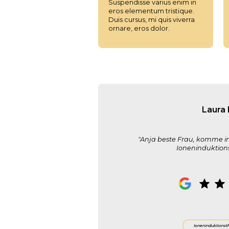
Suspendisse varius enim in
eros elementum tristique.
Duis cursus, mi quis viverra
ornare, eros dolor.
Laura 
"Anja beste Frau, komme i
Ioneninduktion
Ioneninduktionst