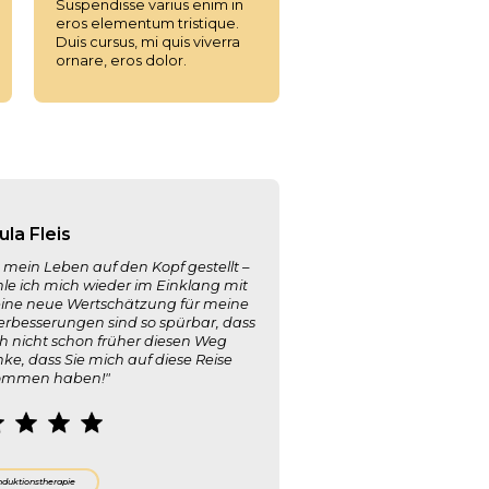
Suspendisse varius enim in
eros elementum tristique.
Duis cursus, mi quis viverra
ornare, eros dolor.
ula Fleis
mein Leben auf den Kopf gestellt –
hle ich mich wieder im Einklang mit
ine neue Wertschätzung für meine
erbesserungen sind so spürbar, dass
h nicht schon früher diesen Weg
e, dass Sie mich auf diese Reise
ommen haben!"
nduktionstherapie