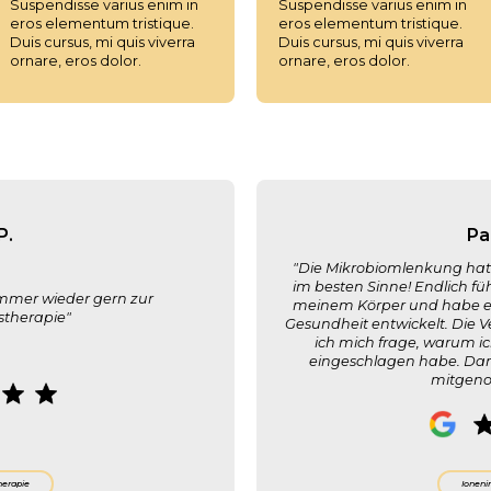
Suspendisse varius enim in
Suspendisse varius enim in
eros elementum tristique.
eros elementum tristique.
Duis cursus, mi quis viverra
Duis cursus, mi quis viverra
ornare, eros dolor.
ornare, eros dolor.
P.
Pa
"Die Mikrobiomlenkung hat 
im besten Sinne! Endlich fü
mmer wieder gern zur
meinem Körper und habe e
stherapie"
Gesundheit entwickelt. Die V
ich mich frage, warum ic
eingeschlagen habe. Dank
mitgen
herapie
Ioneni